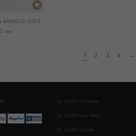
N ARANCIO 50PZ
€
+ IVA
1
2
3
4
→
ti:
GDPR Fornitori
GDPR Sito Web
GDPR Clienti