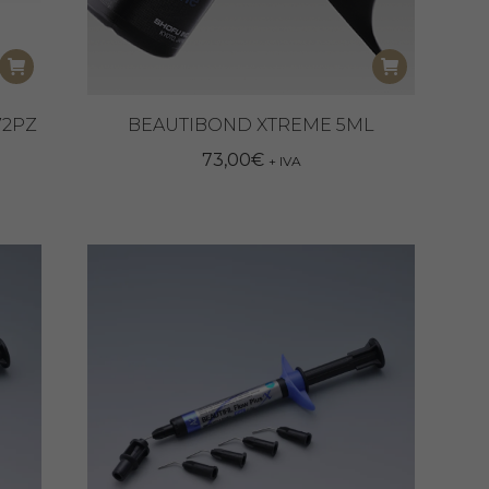
72PZ
BEAUTIBOND XTREME 5ML
73,00
€
+ IVA