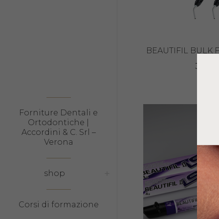
BEAUTIFIL BULK 
38,65
Forniture Dentali e
Ortodontiche |
Accordini & C. Srl –
Verona
shop
Corsi di formazione