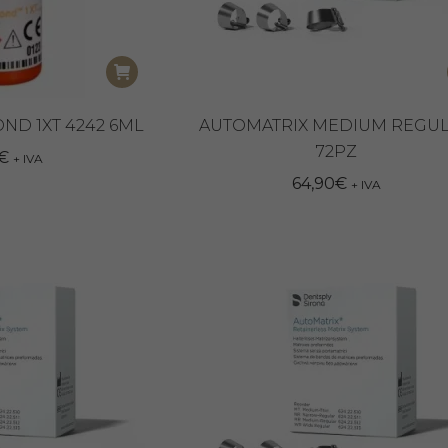
D 1XT 4242 6ML
AUTOMATRIX MEDIUM REGU
72PZ
€
+ IVA
64,90
€
+ IVA