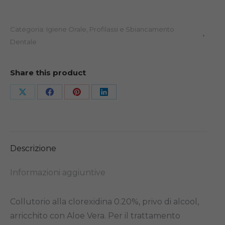
0.20%
1L
Categoria:
Igiene Orale, Profilassi e Sbiancamento
quantità
Dentale
Share this product
Share
Share
Share
Share
on
on
on
on
X
Facebook
Pinterest
LinkedIn
Descrizione
Informazioni aggiuntive
Collutorio alla clorexidina 0.20%, privo di alcool,
arricchito con Aloe Vera. Per il trattamento