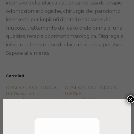
intensivo della placca batterica nei casi di: terapie
odontostomatologiche, chirurgia del parodonto,
interventi per impianti dentali endossei sulle
mucose, trattamento del cavo orale prima di una
qualsiasi terapia odontostomatologica. Disgrega e
inibisce la formazione di placca batterica per 24h.
Sapore alla menta.
Correlati
ORALSAN COLLUTORIO
ORALSAN COLLUTORIO
0.20% 6pz x1L
0.20% 5L
×
Giugno 14, 2024
Giugno 14, 2024
Articolo simile
Articolo simile
ORALSAN COLLUTORIO
0.20% 3x5L
Giugno 14, 2024
Articolo simile