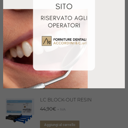
Prodotti correlati
OPALDAM ULTRADENT
82,10
€
+ IVA
Aggiungi al carrello
LC BLOCK-OUT RESIN
44,90
€
+ IVA
Aggiungi al carrello