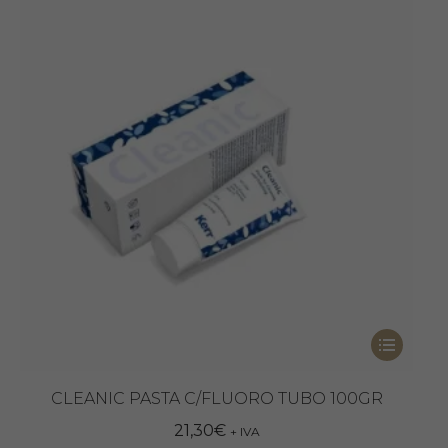
Questo
prodotto
ha
CLEANIC PASTA C/FLUORO TUBO 100GR
più
21,30
€
+ IVA