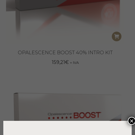
OPALESCENCE BOOST 40% INTRO KIT
159,21
€
+ IVA
×