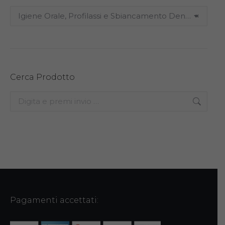
Igiene Orale, Profilassi e Sbiancamento Dentale (12)
×
Cerca Prodotto
Search:
Pagamenti accettati: