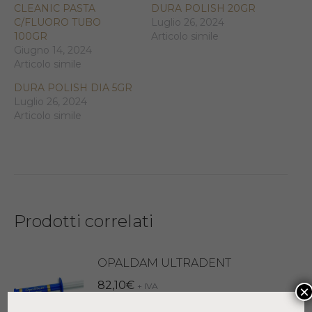
CLEANIC PASTA
DURA POLISH 20GR
C/FLUORO TUBO
Luglio 26, 2024
100GR
Articolo simile
Giugno 14, 2024
Articolo simile
DURA POLISH DIA 5GR
Luglio 26, 2024
Articolo simile
Prodotti correlati
OPALDAM ULTRADENT
82,10
€
+ IVA
×