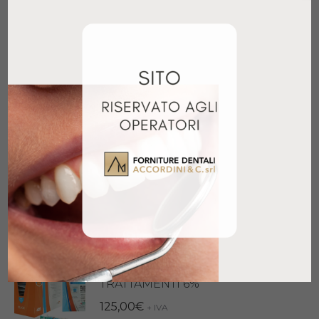
Aggiungi al carrello
LC BLOCK-OUT RESIN
44,90
€
+ IVA
Aggiungi al carrello
OPALESCENCE BOOST 40%
INTRO KIT
159,21
€
+ IVA
Aggiungi al carrello
BLANCONE CLICK 12
TRATTAMENTI 6%
125,00
€
+ IVA