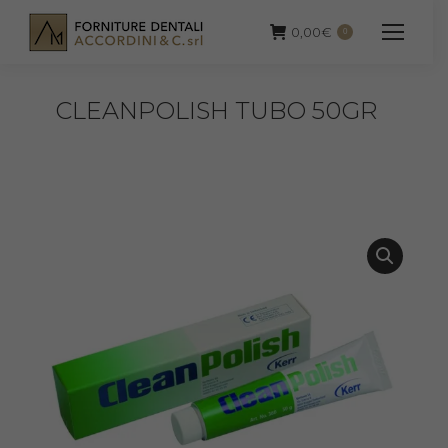
0,00
€
0
CLEANPOLISH TUBO 50GR