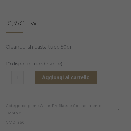
10,35
€
+ IVA
Cleanpolish pasta tubo 50gr
10 disponibili (ordinabile)
CLEANPOLISH
Aggiungi al carrello
TUBO
50GR
quantità
Categoria:
Igiene Orale, Profilassi e Sbiancamento
Dentale
COD:
360