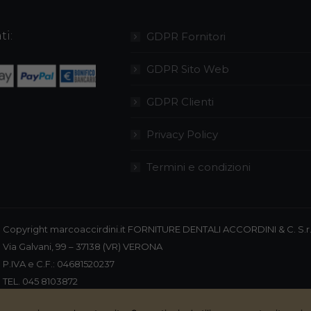
varianti.
Le
ti:
GDPR Fornitori
opzioni
possono
GDPR Sito Web
essere
GDPR Clienti
scelte
nella
Privacy Policy
pagina
del
Termini e condizioni
prodotto
Copyright marcoaccirdini.it FORNITURE DENTALI ACCORDINI & C. S.r.
Via Galvani, 99 – 37138 (VR) VERONA
P.IVA e C.F.: 04681520237
TEL. 045 8103872
CELL. 348 4449772