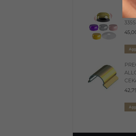
KIT
335
45,0
Aggi
PRE
ALL
CEK
42,7
Aggi