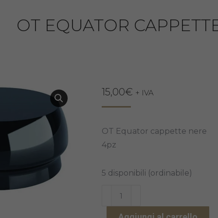
OT EQUATOR CAPPETTE
15,00
€
+ IVA
OT Equator cappette nere
4pz
5 disponibili (ordinabile)
OT
EQUATOR
Aggiungi al carrello