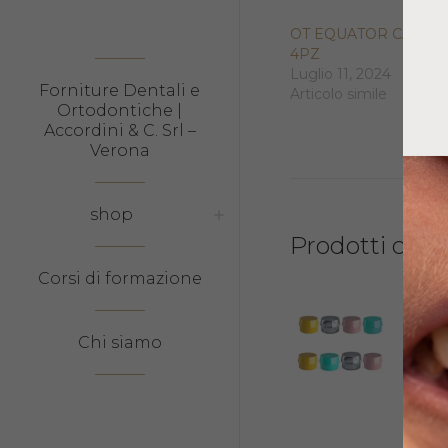
OT EQUATOR CAPPE
4PZ
Luglio 11, 2024
Forniture Dentali e
Articolo simile
Ortodontiche |
Accordini & C. Srl –
Verona
shop
Prodotti corre
Corsi di formazione
OT 
MIC
Chi siamo
27,5
Sceg