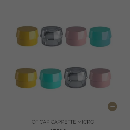
Questo
prodotto
ha
OT CAP CAPPETTE MICRO
più