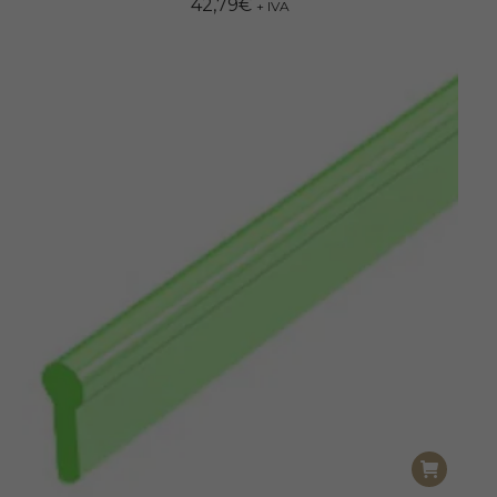
42,79
€
+ IVA