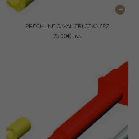
Questo
prodotto
ha
PRECI-LINE CAVALIERI CEKA 6PZ
più
25,00
€
+ IVA
varianti.
Le
opzioni
possono
essere
scelte
nella
pagina
del
prodotto