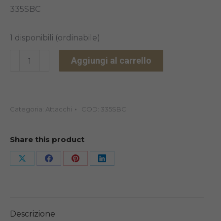
335SBC
1 disponibili (ordinabile)
KIT
Aggiungi al carrello
SMART
BOX
335SBC
Categoria:
Attacchi
COD:
335SBC
quantità
Share this product
Share
Share
Share
Share
on
on
on
on
X
Facebook
Pinterest
LinkedIn
Descrizione