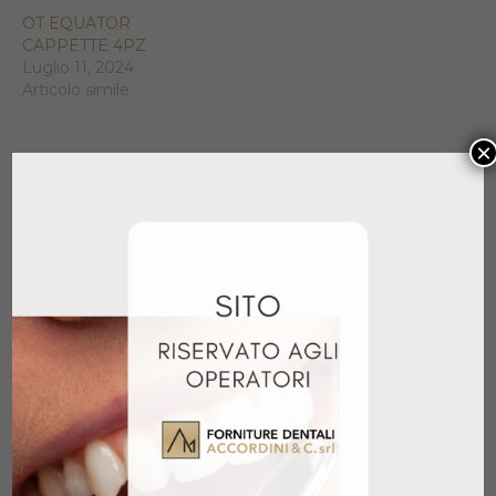
OT EQUATOR
CAPPETTE 4PZ
Luglio 11, 2024
Articolo simile
×
Prodotti correlati
OT CAP SFERE MICRO
CALCINABILI 4PZ
19,00
€
+ IVA
Aggiungi al carrello