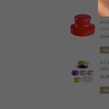
Aggi
OT 
SFE
CALC
20,0
Aggi
KIT
335
45,0
Aggi