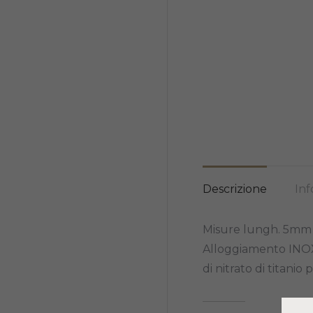
Descrizione
Inf
Misure lungh. 5mm
Alloggiamento INOX u
di nitrato di titanio