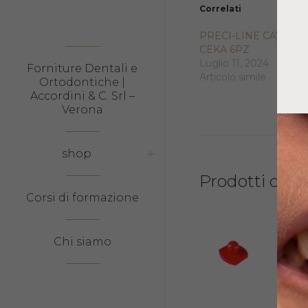
Correlati
PRECI-LINE CAVALIE
CEKA 6PZ
Luglio 11, 2024
Forniture Dentali e
Articolo simile
Ortodontiche |
Accordini & C. Srl –
Verona
shop
Prodotti corre
Corsi di formazione
OT 
MIC
Chi siamo
CAL
19,0