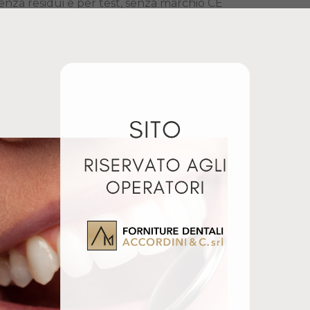
enza residui e per test, senza marchio CE
PMMA CALCINABILE
PMMA CALCINABILE
98X16
95X20
Maggio 23, 2024
Maggio 23, 2024
Articolo simile
Articolo simile
lati
A ULTIMATE
XZIRCON ML4D
EC/INLAB HT
FUNCTION Ø98 H1
5PZ