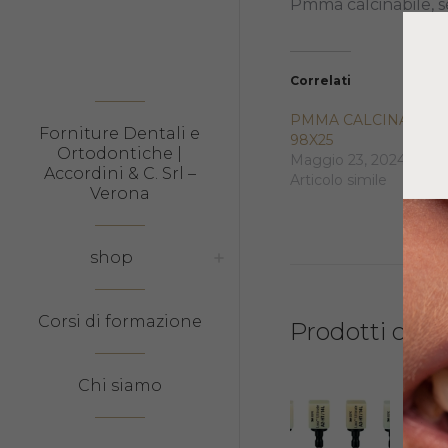
Pmma calcinabile, s
Correlati
PMMA CALCINABILE
Forniture Dentali e
98X25
Ortodontiche |
Maggio 23, 2024
Accordini & C. Srl –
Articolo simile
Verona
shop
Corsi di formazione
Prodotti corre
Chi siamo
LAV
CER
14L 