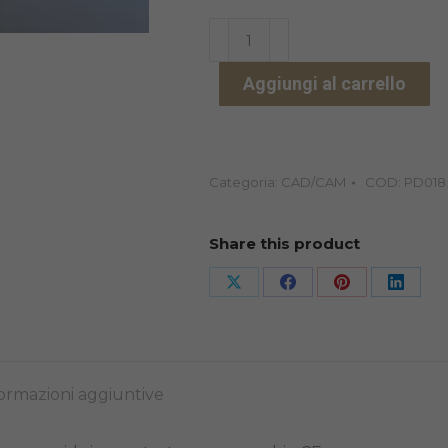
PMMA
CALCINABILE
Aggiungi al carrello
98X18
quantità
Categoria:
CAD/CAM
COD:
PD018
Share this product
Share
Share
Share
Share
on
on
on
on
X
Facebook
Pinterest
Linked
ormazioni aggiuntive