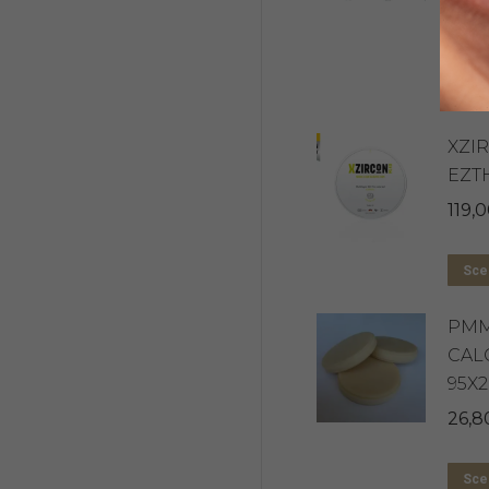
109,
Sceg
XZI
EZT
119,
Sceg
PM
CAL
95X
26,8
Sceg