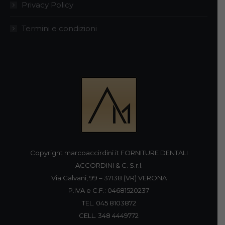
Privacy Policy
Termini e condizioni
Copyright marcoaccirdini.it FORNITURE DENTALI
ACCORDINI & C. S.r.l.
Via Galvani, 99 – 37138 (VR) VERONA
P.IVA e C.F.: 04681520237
TEL. 045 8103872
CELL. 348 4449772