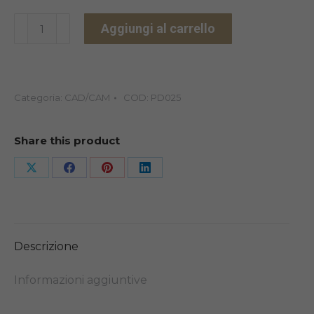
PMMA
Aggiungi al carrello
CALCINABILE
98X25
quantità
Categoria:
CAD/CAM
COD:
PD025
Share this product
Share
Share
Share
Share
on
on
on
on
X
Facebook
Pinterest
LinkedIn
Descrizione
Informazioni aggiuntive