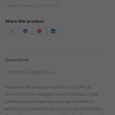
Categoria:
Resine
COD:
23410
52GR
quantità
Share this product
Share
Share
Share
Share
on
on
on
on
X
Facebook
Pinterest
LinkedIn
Descrizione
Informazioni aggiuntive
Materiale siliconico extra soft, con il 24% di
durezza Shore. Maggiormente indicata come
condizionatore tissutale a lungo termine in
protesi pre-estrattiva ed in chirurgia implantare.