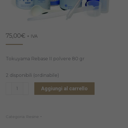
75,00
€
+ IVA
Tokuyama Rebase II polvere 80 gr
2 disponibili (ordinabile)
TOKUYAMA
Aggiungi al carrello
REBASE
II
POLVERE
Categoria:
Resine
80GR
quantità