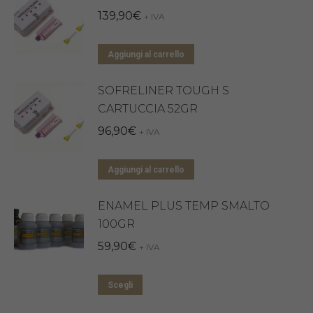
139,90
€
prodotto
+ IVA
Aggiungi al carrello
SOFRELINER TOUGH S
CARTUCCIA 52GR
96,90
€
+ IVA
Aggiungi al carrello
ENAMEL PLUS TEMP SMALTO
100GR
59,90
€
+ IVA
Questo
Scegli
prodotto