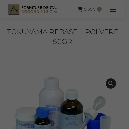
0,00
€
0
TOKUYAMA REBASE II POLVERE
80GR