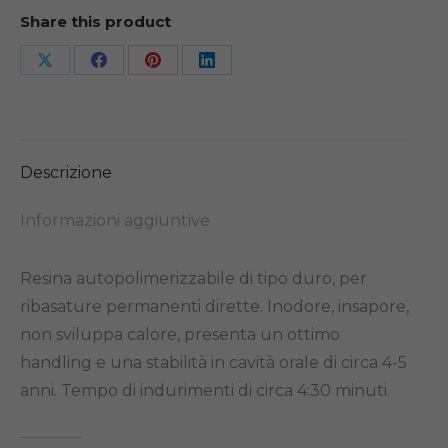
Share this product
Share
Share
Share
Share
on
on
on
on
X
Facebook
Pinterest
LinkedIn
Descrizione
Informazioni aggiuntive
Resina autopolimerizzabile di tipo duro, per
ribasature permanenti dirette. Inodore, insapore,
non sviluppa calore, presenta un ottimo
handling e una stabilità in cavità orale di circa 4-5
anni. Tempo di indurimenti di circa 4:30 minuti.