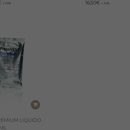
€
16,50
€
+ IVA
+ IVA
REMIUM LIQUIDO
0ML