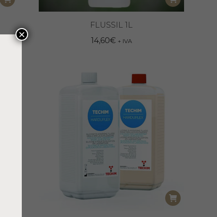
FLUSSIL 1L
×
14,60
€
+ IVA