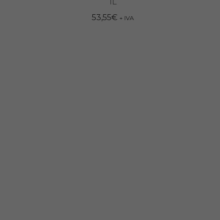
1L
53,55
€
+ IVA