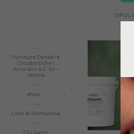
DIPOL 
39,75
Forniture Dentali e
Ortodontiche |
Accordini & C. Srl –
Verona
shop
Corsi di formazione
Chi siamo