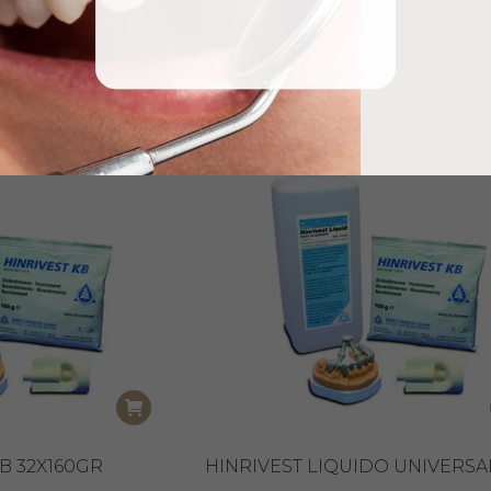
ST 20KG
FRAMEVEST 7KG
€
63,60
€
+ IVA
+ IVA
B 32X160GR
HINRIVEST LIQUIDO UNIVERSAL