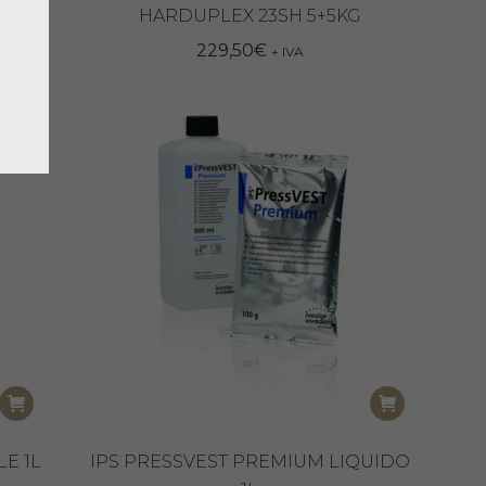
HARDUPLEX 23SH 5+5KG
229,50
€
+ IVA
E 1L
IPS PRESSVEST PREMIUM LIQUIDO