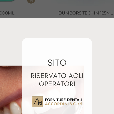
1000ML
DUMBORS TECHIM 125ML
€
12,90
€
+ IVA
+ IVA