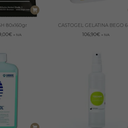
H 80x160gr
CASTOGEL GELATINA BEGO 
Il
9,00
€
106,90
€
+ IVA
+ IVA
ezzo
prezzo
iginale
attuale
:
è:
9,90€.
149,00€.