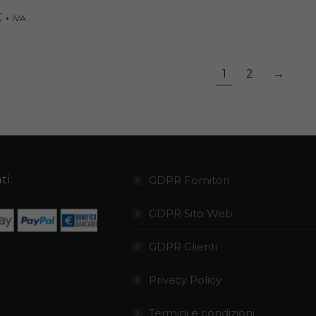
€
+ IVA
1
2
→
ti:
GDPR Fornitori
GDPR Sito Web
GDPR Clienti
Privacy Policy
Termini e condizioni