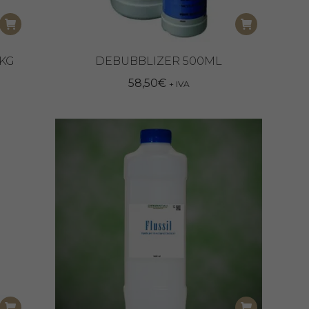
6KG
DEBUBBLIZER 500ML
58,50
€
+ IVA