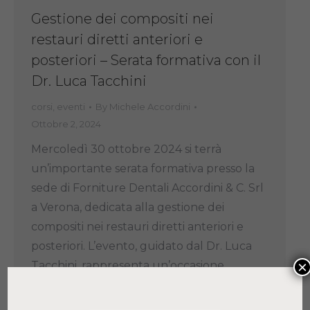
Gestione dei compositi nei
restauri diretti anteriori e
posteriori – Serata formativa con il
Dr. Luca Tacchini
corsi
,
eventi
By
Michele Accordini
Ottobre 2, 2024
Mercoledì 30 ottobre 2024 si terrà
un’importante serata formativa presso la
sede di Forniture Dentali Accordini & C. Srl
a Verona, dedicata alla gestione dei
compositi nei restauri diretti anteriori e
posteriori. L’evento, guidato dal Dr. Luca
×
Tacchini, rappresenta un’occasione
imperdibile per odontoiatri e professionisti
del settore dentale interessati ad