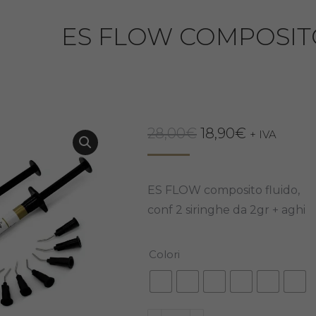
ES FLOW COMPOSIT
Il
Il
28,00
€
18,90
€
+ IVA
prezzo
prezzo
originale
attuale
ES FLOW composito fluido,
era:
è:
conf 2 siringhe da 2gr + aghi
28,00€.
18,90€.
Colori