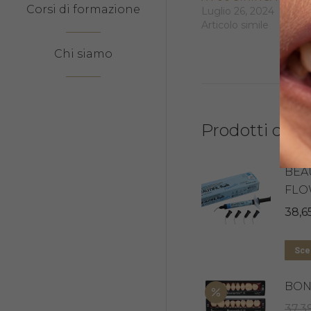
Corsi di formazione
Luglio 26, 2024
Articolo simile
Chi siamo
Prodotti corre
BEA
FLO
38,6
Sceg
BONA
37,3