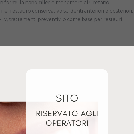
on formula nano-filler e monomero di Uretano
 nel restauro conservativo su denti anteriori e posteriori,
I – IV, trattamenti preventivi o come base per restauri
e
a compressione
esistente una volta polimerizzato
io di brackets ortodontici
US
BEAUTIFIL FLOW PLUS
EXCITE F FLACONE 5GR
X F03 SIRINGA 2,2GR
Luglio 3, 2024