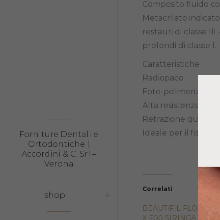
Composito fluido c
Metacrilato indicato
restauri di classe II
profondi di classe I.
Caratteristiche:
Radiopaco
Foto-polimerizzabil
Alta resistenza all
Retrazione quasi in
Ideale per il fissagg
Forniture Dentali e
Ortodontiche |
Accordini & C. Srl –
Verona
Correlati
shop
BEAUTIFIL FLOW PL
X F00 SIRINGA 2,2GR