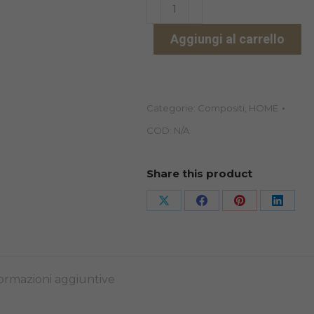
ES
FLOW
Aggiungi al carrello
COMPOSITO
2X2GR
quantità
Categorie:
Compositi
,
HOME
COD:
N/A
Share this product
Share
Share
Share
Share
on
on
on
on
X
Facebook
Pinterest
Linked
ormazioni aggiuntive