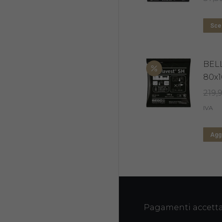
Sceg
BEL
80x1
219,
IVA
Aggi
Pagamenti accetta