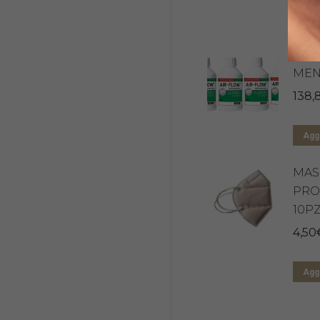
Aggi
AIR
MEN
138,
Aggi
MAS
PRO
10P
4,50
Aggi