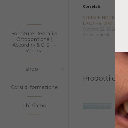
Correlati
STRISCE HORICO 2
LATO H6 12PZ
Ottobre 22, 2024
Forniture Dentali e
Articolo simile
Ortodontiche |
Accordini & C. Srl –
Verona
shop
Prodotti corre
Corsi di formazione
PUN
MIS
Chi siamo
VERD
18,9