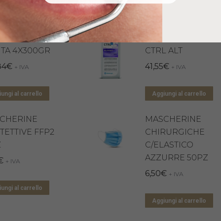
ungi al carrello
 FLOW CLASSIC
MULTISTERIL CD
TA 4X300GR
CTRL ALT
84
€
41,55
€
+ IVA
+ IVA
ungi al carrello
Aggiungi al carrello
CHERINE
MASCHERINE
TETTIVE FFP2
CHIRURGICHE
Z
C/ELASTICO
AZZURRE 50PZ
€
+ IVA
6,50
€
+ IVA
ungi al carrello
Aggiungi al carrello