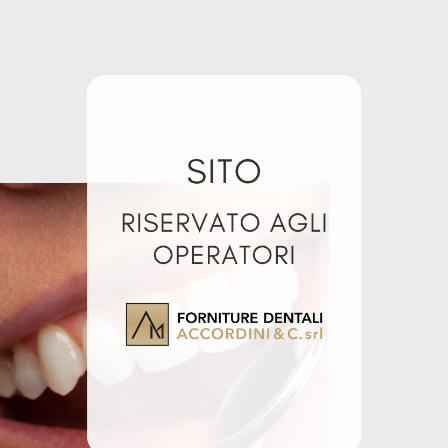
STRISCE HORICO 1 LATO
STRISCE HORICO 1 LATO
H4 12PZ
H6 12PZ
Ottobre 22, 2024
Febbraio 7, 2025
Articolo simile
Articolo simile
lati
TALI
LUBRIMED
CELATORI
CARTUCCE 6PZ
I 1:1 50PZ
32,95
€
+ IVA
0
€
+ IVA
Aggiungi al carrello