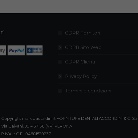
ti:
GDPR Fornitori
GDPR Sito Web
GDPR Clienti
Privacy Policy
Termini e condizioni
Copyright marcoaccirdini.it FORNITURE DENTALI ACCORDINI & C. S.r.
Via Galvani, 99 – 37138 (VR) VERONA
P.IVA e C.F.: 04681520237