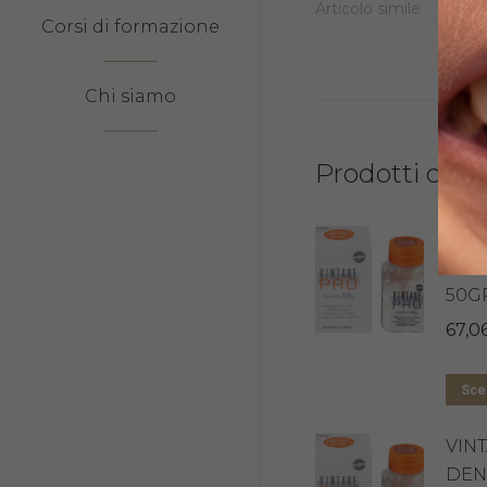
Articolo simile
Corsi di formazione
Chi siamo
Prodotti corre
VIN
DEN
50G
67,0
Sceg
VIN
DEN