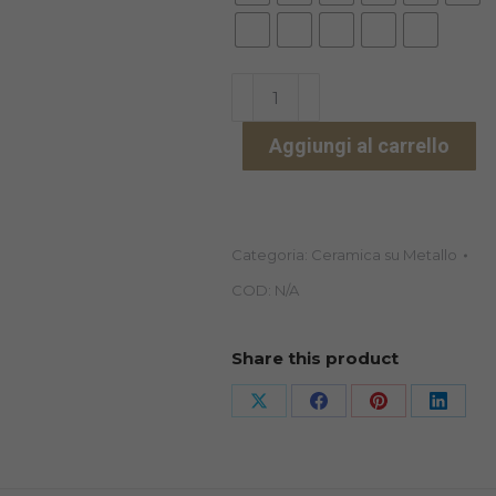
IPS
INLINE
Aggiungi al carrello
A-
D
DEEP
DENTIN
Categoria:
Ceramica su Metallo
20GR
COD:
N/A
quantità
Share this product
Share
Share
Share
Share
on
on
on
on
X
Facebook
Pinterest
Linked