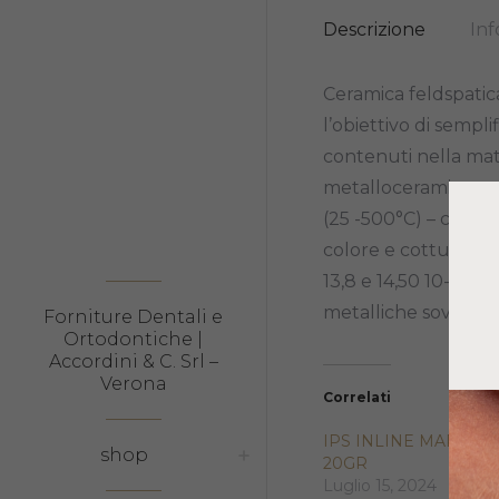
Descrizione
Inf
Ceramica feldspatic
l’obiettivo di semplif
contenuti nella mat
metalloceramica conv
(25 -500°C) – convinc
colore e cottura. L
13,8 e 14,50 10-6K-1
metalliche sovrastr
Forniture Dentali e
Ortodontiche |
Accordini & C. Srl –
Verona
Correlati
IPS INLINE MARGIN 
shop
20GR
Luglio 15, 2024