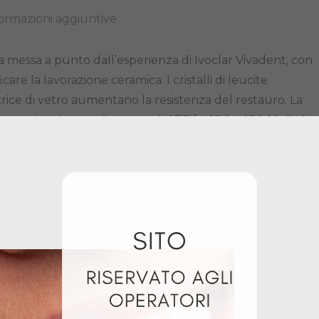
ormazioni aggiuntive
a messa a punto dall’esperienza di Ivoclar Vivadent, con
icare la lavorazione ceramica. I cristalli di leucite
rice di vetro aumentano la resistenza del restauro. La
enzionale – per il campo di CET fra 13,8 e 15,0 10-6K-1
e per la semplice lavorazione e per l’ideale stabilità di
a nuova ceramica Press-on-Metal – per il campo di CET fra
 (25 -500°C) – permette di realizzare su strutture
utture precise, come note dalla ceramica integrale.
A-D
IPS INLINE A-D
IPS INLINE MARGINN
DENTINA 20GR
ADD-ON 20GR
Giugno 17, 2024
Luglio 15, 2024