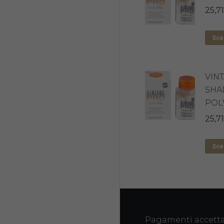
25,71
Sceg
VIN
SHA
POL
25,71
Sceg
Pagamenti accetta