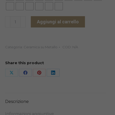
IPS
Aggiungi al carrello
INLINE
A-
D
Categoria:
Ceramica su Metallo
COD:
N/A
OPACO
POLVERE
18GR
Share this product
quantità
Share
Share
Share
Share
on
on
on
on
X
Facebook
Pinterest
LinkedIn
Descrizione
Informazioni aggiuntive