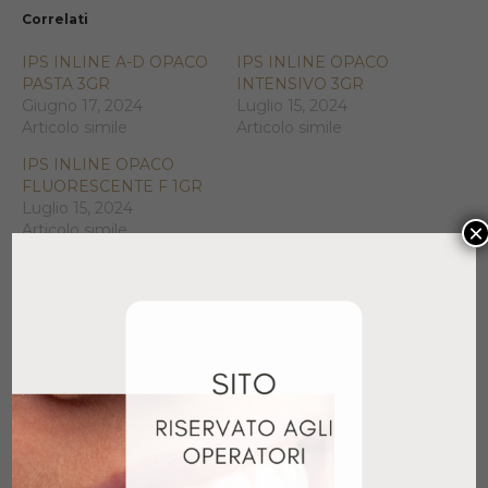
Correlati
IPS INLINE A-D OPACO
IPS INLINE OPACO
PASTA 3GR
INTENSIVO 3GR
Giugno 17, 2024
Luglio 15, 2024
Articolo simile
Articolo simile
IPS INLINE OPACO
FLUORESCENTE F 1GR
Luglio 15, 2024
×
Articolo simile
Prodotti correlati
VINTAGE PRO DENTINA OPACA