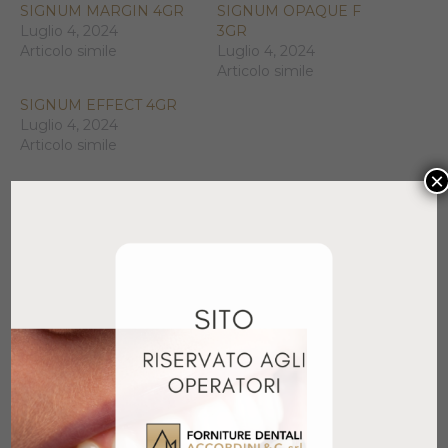
SIGNUM MARGIN 4GR
SIGNUM OPAQUE F
Luglio 4, 2024
3GR
Articolo simile
Luglio 4, 2024
Articolo simile
SIGNUM EFFECT 4GR
Luglio 4, 2024
Articolo simile
×
Prodotti correlati
LITE ART CLEAR LIQUID 6ML
26,50
€
+ IVA
Aggiungi al carrello