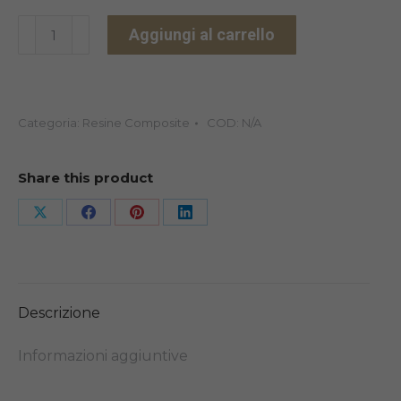
SIGNUM
Aggiungi al carrello
DENTINA
4GR
quantità
Categoria:
Resine Composite
COD:
N/A
Share this product
Share
Share
Share
Share
on
on
on
on
X
Facebook
Pinterest
LinkedIn
Descrizione
Informazioni aggiuntive