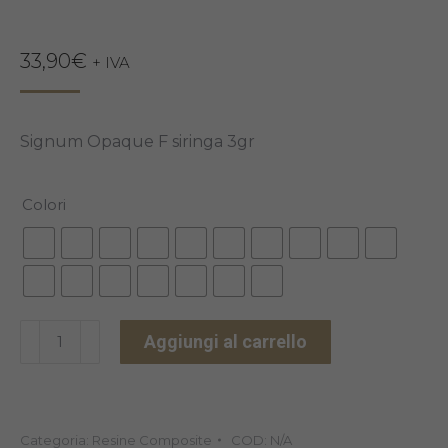
33,90
€
+ IVA
Signum Opaque F siringa 3gr
Colori
SIGNUM
Aggiungi al carrello
OPAQUE
F
3GR
Categoria:
Resine Composite
COD:
N/A
quantità