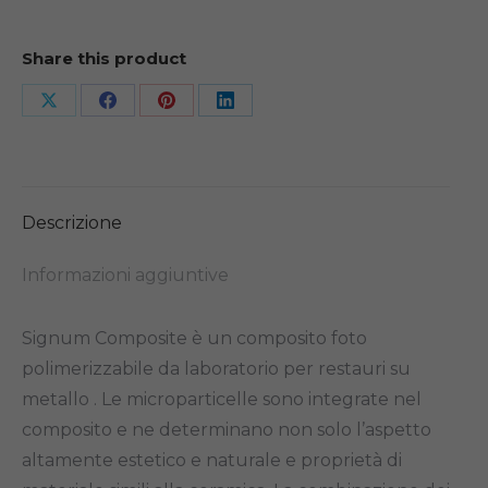
Share this product
Share
Share
Share
Share
on
on
on
on
X
Facebook
Pinterest
LinkedIn
Descrizione
Informazioni aggiuntive
Signum Composite è un composito foto
polimerizzabile da laboratorio per restauri su
metallo . Le microparticelle sono integrate nel
composito e ne determinano non solo l’aspetto
altamente estetico e naturale e proprietà di